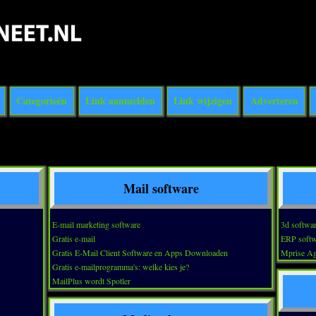
Categorieën
Link aanmelden
Link wijzigen
Adverteren
Mail software
E-mail marketing software
3d softwar
Gratis e-mail
ERP softw
Gratis E-Mail Client Software en Apps Downloaden
Mprise Ag
Gratis e-mailprogramma's: welke kies je?
MailPlus wordt Spotler