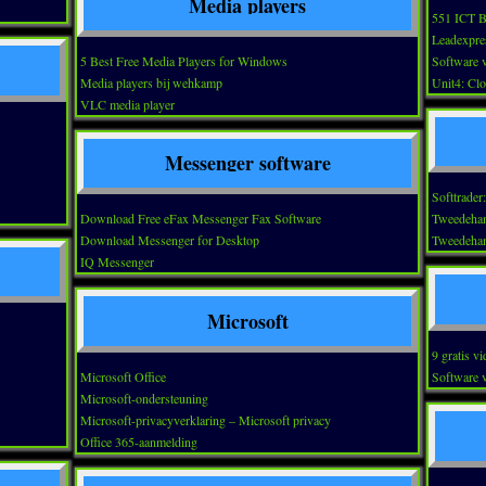
Media players
551 ICT B
Leadexpre
5 Best Free Media Players for Windows
Software v
Media players bij wehkamp
Unit4: Cl
VLC media player
Messenger software
Softtrader
Download Free eFax Messenger Fax Software
Tweedehan
Download Messenger for Desktop
Tweedehan
IQ Messenger
Microsoft
9 gratis v
Microsoft Office
Software v
Microsoft-ondersteuning
Microsoft-privacyverklaring – Microsoft privacy
Office 365-aanmelding