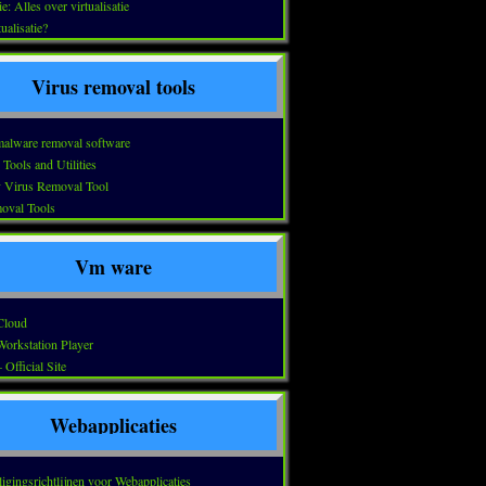
ie: Alles over virtualisatie
ualisatie?
Virus removal tools
malware removal software
ools and Utilities
 Virus Removal Tool
oval Tools
Vm ware
loud
rkstation Player
Official Site
Webapplicaties
igingsrichtlijnen voor Webapplicaties