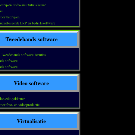
edrijven Software Ontwikkelaar
ss
oor bedrijven
oudgebaseerde ERP en bedrijfssoftware
Tweedehands software
: Tweedehands software licenties
ds software
ds software
Video software
ideo-edit-pakketten
oor foto- en videoproductie
Virtualisatie