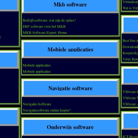
Virtualisat
Mkb software
Wat is Virt
Bedrijfssoftware: wat zijn de opties?
ERP software voor het MKB
MKB Software Expert: Home
e
Best free 
Download T
Mobiele applicaties
Kaspersky
Virus Rem
Mobiele applicaties
Mobiele applicaties
Navigatie software
VMware C
VMware Wo
Navigatie-Software
VMware – 
Navigatiesoftware online kopen?
Onderwijs software
ICT-Beveil